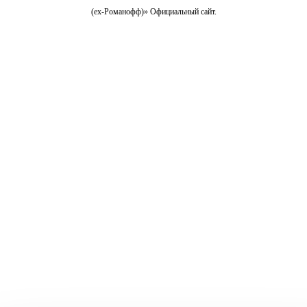
(ex-Романофф)» Официальный сайт.
Все самые свежие новости в нашем телеграм-канале