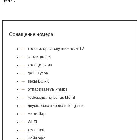
цены.
Оснащение номера
телевизор со спутниковым TV
кондиционер
холодильник
фен Dyson
весы BORK
отпариватель Philips
кофемашина Julius Meinl
двуспальная кровать king-size
мини-бар
Wi-Fi
телефон
Чай/кофе