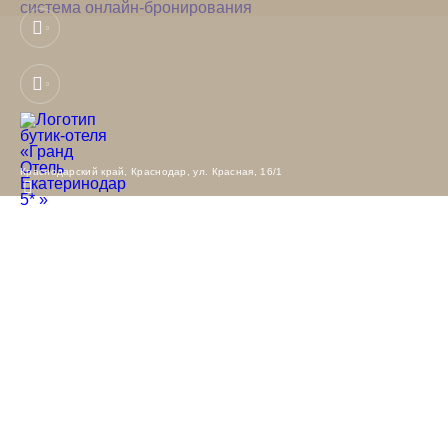
система онлайн-бронирования
ВАШЕ ПУТЕШЕСТВИЕ
ПЯТИЗВЕЗДОЧНЫЙ
В КРАСНОДАР
СЕРВИС
Идеальное
Новый ресторан
расположение
европейской кухни
в историческом
Элегантный
центре
ресторан русской
Краснодарский край,
Краснодар,
ул. Красная, 16/1
Красивый
кухни
вид на главную
улицу города
Консьерж-сервис
Классический
24/7
дизайн номеров
и пространств
Легендарный
сервис by RODINA
VIP-экскурсии
СВАДЬБА
МЕЧТЫ
Аристократическая атмосфера для камерного