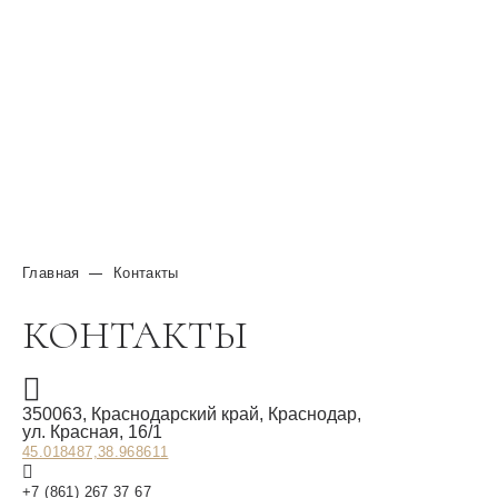
торжества
Эксклюзивный дизайн
пространств
Авторское банкетное
меню
Фотосессии
Главная
Контакты
КОНТАКТЫ
Адрес:
350063,
Краснодарский край,
Краснодар,
ул. Красная, 16/1
Координаты:
45.018487,38.968611
+7 (861) 267 37 67