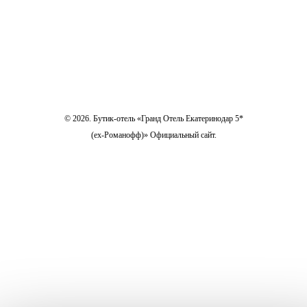
Подарочные сертификаты
Политика обработки персональных данных
Карьера
© 2026. Бутик-отель «Гранд Отель Екатеринодар 5*
(ex-Романофф)» Официальный сайт.
Все самые свежие новости в нашем телеграм-канале